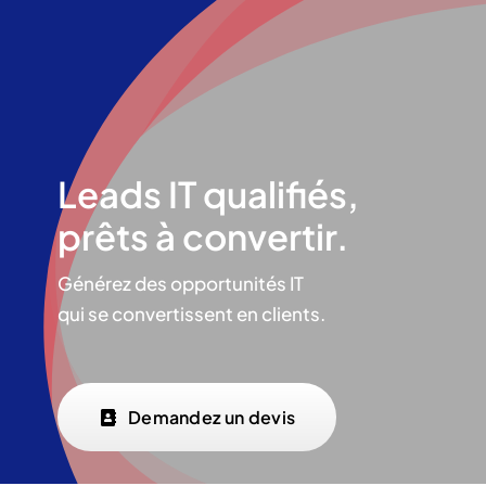
Skip
to
content
Leads IT qualifiés,
prêts à convertir.
Générez des opportunités IT
qui se convertissent en clients.
Demandez un devis