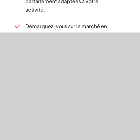
parfaitement adaptées à votre
activité.
Démarquez-vous sur le marché en
proposant à vos clients des
solutions innovantes qui font la
différence.
Identifiez les opportunités clés et
maximisez leur potentiel pour
accélérer votre croissance et vos
résultats.